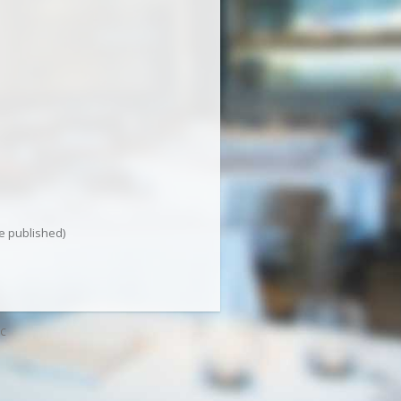
be published)
 C