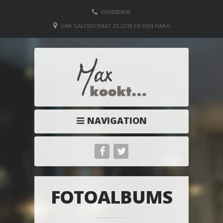
0654280860
VAN GALENSTRAAT 25 2518 EN DEN HAAG
NAVIGATION
FOTOALBUMS