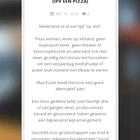
(IPV EEN PIZZA)
MEI 10, 2020
0
Nederland zit al een tijd “op slot”
Thuis werken, leren op afstand, geen
teamsport meer, geen theater of
bioscoopbezoek en uiteraard ook niet
meer gezellig een restaurant bezoeken
om een verjaardag, bedrijfsuitje of
ander leuk moment met elkaar te vieren.
Max Kookt biedt hiervoor een goed
alternatief aan!
Een mooi gedekte tafel, een heerlijk drie
of viergangen diner, professioneel
bereid en geserveerd. Indien gewenst
een bijpassend wijnarrangement.
Geschikt voor gezelschappen van 4 tot 8
personen, rekening houdend met “social