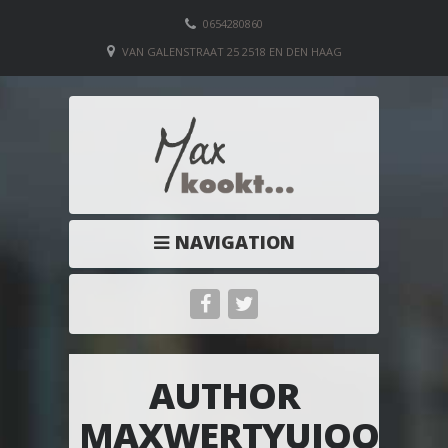
0654280860
VAN GALENSTRAAT 25 2518 EN DEN HAAG
NAVIGATION
AUTHOR
MAXWERTYUIOOIUY