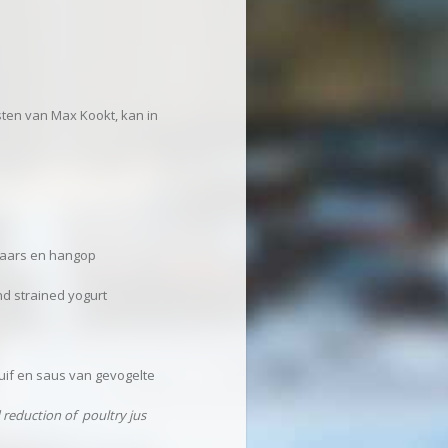
ten van Max Kookt, kan in
baars en hangop
d strained yogurt
uif en saus van gevogelte
 reduction of poultry jus