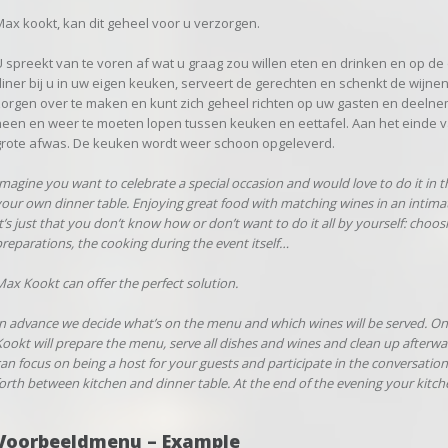
Max kookt, kan dit geheel voor u verzorgen.
U spreekt van te voren af wat u graag zou willen eten en drinken en op de 
diner bij u in uw eigen keuken, serveert de gerechten en schenkt de wijne
zorgen over te maken en kunt zich geheel richten op uw gasten en deeln
heen en weer te moeten lopen tussen keuken en eettafel. Aan het einde v
grote afwas. De keuken wordt weer schoon opgeleverd.
magine you want to celebrate a special occasion and would love to do it in 
our own dinner table. Enjoying great food with matching wines in an intimat
t’s just that you don’t know how or don’t want to do it all by yourself: choo
reparations, the cooking during the event itself…
ax Kookt can offer the perfect solution.
n advance we decide what’s on the menu and which wines will be served. On 
ookt will prepare the menu, serve all dishes and wines and clean up afterwa
can focus on being a host for your guests and
participate in the conversati
orth between kitchen and dinner table. At the end of the evening your kitche
Voorbeeldmenu – Example