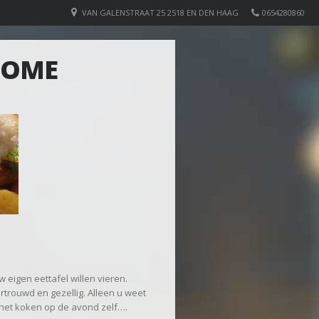
VAN GALENSTRAAT 25 2518 EN DEN HAAG
0654280860
 HOME
w eigen eettafel willen vieren.
rtrouwd en gezellig. Alleen u weet
het koken op de avond zelf….