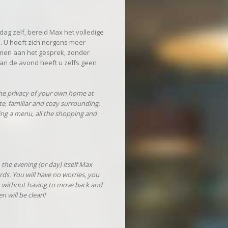
dag zelf, bereid Max het volledige
n. U hoeft zich nergens meer
emen aan het gesprek, zonder
an de avond heeft u zelfs geen
the privacy of your own home at
e, familiar and cozy surrounding.
sing a menu, all the shopping and
the evening (or day) itself Max
rds. You will have no worries, you
on without having to move back and
n will be clean!