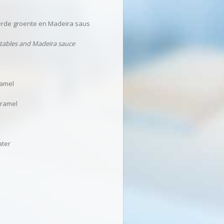
terde groente en Madeira saus
getables and Madeira sauce
ramel
aramel
ater