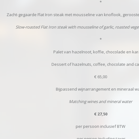
*
Zacht-gegaarde Flat Iron steak met mousseline van knoflook, geroos
Slow-roasted Flat Iron steak with mousseline of garlic, roasted ve
*
Palet van hazelnoot, koffie, chocolade en ka
Dessert of hazelnuts, coffee, chocolate and c
€ 65,00
Bijpassend wijnarrangement en mineraal w
Matching wines and mineral water
€ 27,50
per persoon inclusief BTW
per person including taxes