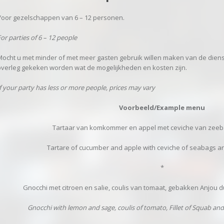
Voor gezelschappen van 6 – 12 personen.
or parties of 6 – 12 people
Mocht u met minder of met meer gasten gebruik willen maken van de diens
overleg gekeken worden wat de mogelijkheden en kosten zijn.
f your party has less or more people, prices may vary
Voorbeeld/Example menu
Tartaar van komkommer en appel met ceviche van zee
Tartare of cucumber and apple with ceviche of seabags an
*
Gnocchi met citroen en salie, coulis van tomaat, gebakken Anjou d
Gnocchi with lemon and sage, coulis of tomato, Fillet of Squab and