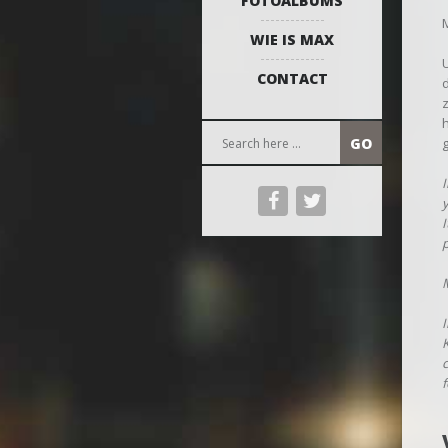
FOTOALBUMS
WIE IS MAX
CONTACT
I
y
I
p
M
I
K
f