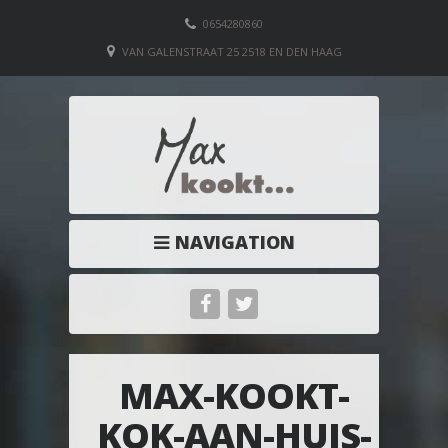
0654280860
VAN GALENSTRAAT 25 2518 EN DEN HAAG
NAVIGATION
MAX-KOOKT-
KOK-AAN-HUIS-