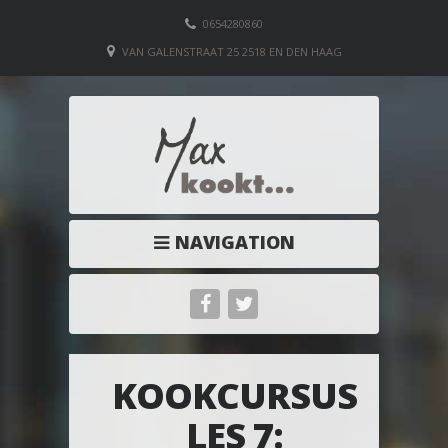
0654280860
VAN GALENSTRAAT 25 2518 EN DEN HAAG
NAVIGATION
KOOKCURSUS
LES 7: