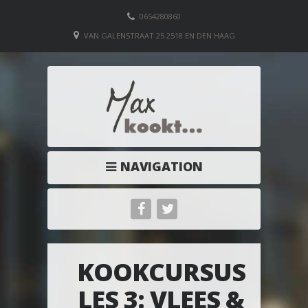
0654280860
VAN GALENSTRAAT 25 2518 EN DEN HAAG
NAVIGATION
KOOKCURSUS
LES 3: VLEES &