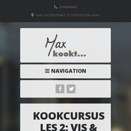
0654280860
VAN GALENSTRAAT 25 2518 EN DEN HAAG
NAVIGATION
KOOKCURSUS
LES 2: VIS &