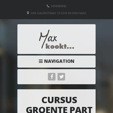
0654280860
VAN GALENSTRAAT 25 2518 EN DEN HAAG
NAVIGATION
CURSUS
GROENTE PART