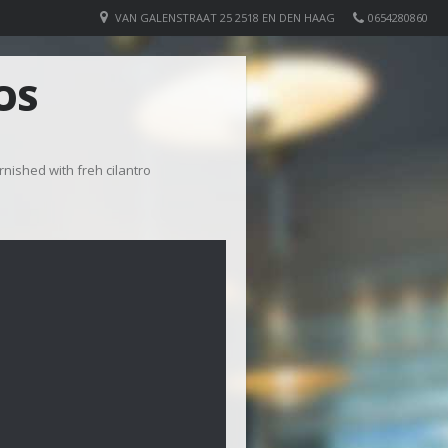
VAN GALENSTRAAT 25 2518 EN DEN HAAG
0654280860
OS
rnished with freh cilantro