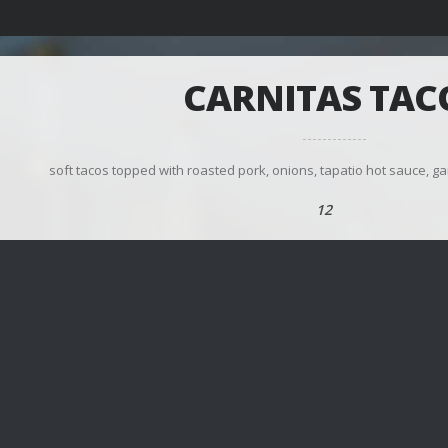
CARNITAS TAC
soft tacos topped with roasted pork, onions, tapatio hot sauce, ga
12